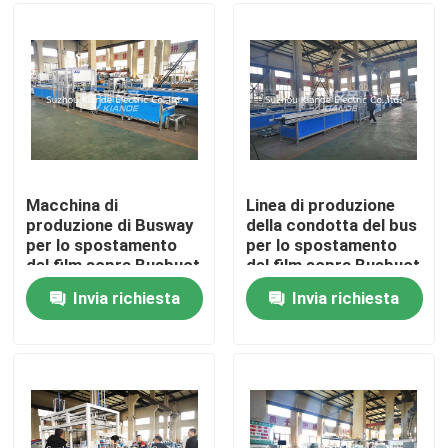
Giro della fabbrica
Controllo di qualità
Contattici
Macchina di
Linea di produzione
produzione di Busway
della condotta del bus
per lo spostamento
per lo spostamento
Notizie
del film sopra Busbuct
del film sopra Busbuct
a partire da polvere
a partire da polvere
Invia richiesta
Invia richiesta
Richieda una citazione
Macchina della sbarra collettrice
Macchina utensile della sbarra collettrice