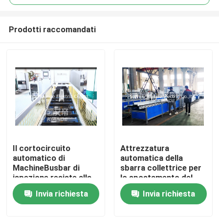
Prodotti raccomandati
Il cortocircuito
Attrezzatura
Casa
automatico di
automatica della
MachineBusbar di
sbarra collettrice per
ispezione resiste alla
lo spostamento del
Prodotti
macchina isolata di
film sopra Busbuct a
Invia richiesta
Invia richiesta
ispezione per Busduct
partire da polvere
Circa noi