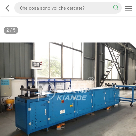
2
/
5