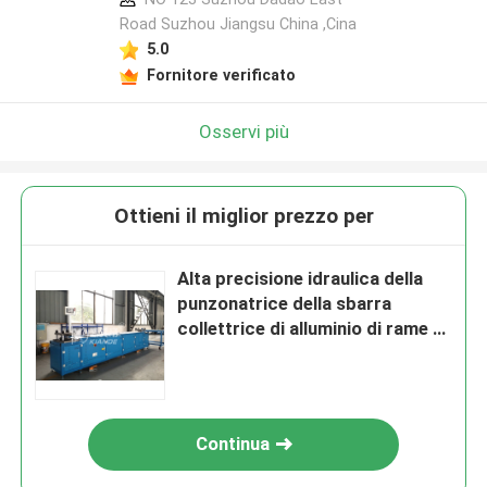
Road Suzhou Jiangsu China ,Cina
5.0
Fornitore verificato
Osservi più
Ottieni il miglior prezzo per
Alta precisione idraulica della
punzonatrice della sbarra
collettrice di alluminio di rame di
Antivari Antivari
Continua