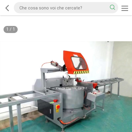
1
/
1