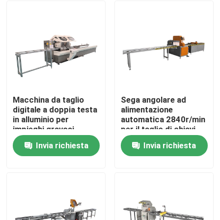
Macchina da taglio
Sega angolare ad
digitale a doppia testa
alimentazione
in alluminio per
automatica 2840r/min
impieghi gravosi
per il taglio di chiavi
angolari in alluminio
Invia richiesta
Invia richiesta
Casa
Prodotti
Circa noi