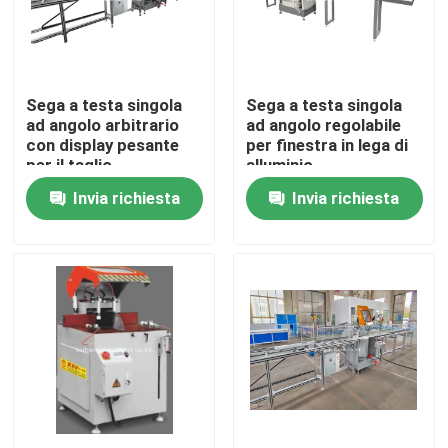
Giro della fabbrica
Sega a testa singola
Sega a testa singola
Controllo di qualità
ad angolo arbitrario
ad angolo regolabile
con display pesante
per finestra in lega di
per il taglio
alluminio
Contattici
dell'alluminio
Invia richiesta
Invia richiesta
Notizie
Richieda una citazione
Macchina della sbarra collettrice
Macchina utensile della sbarra collettrice